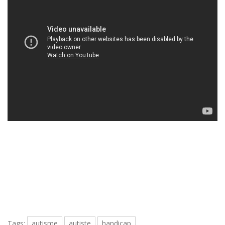
Tags:
autisme
autiste
handicap