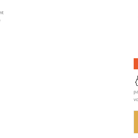
nt
é
pa
vo