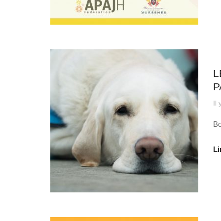
Au
L
P
Il
Bo
Li