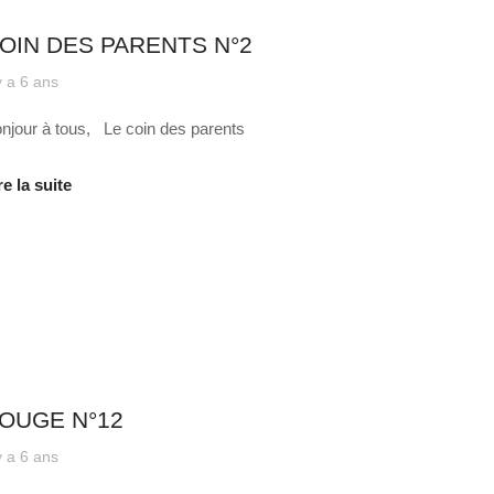
 quotidien
OIN DES PARENTS N°2
 y a 6 ans
njour à tous, Le coin des parents
re la suite
 quotidien
OUGE N°12
 y a 6 ans