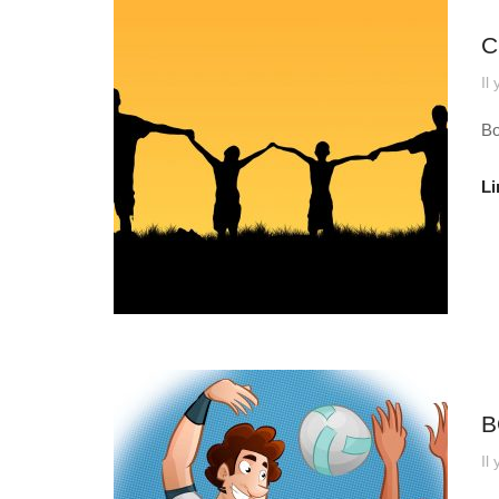
Au
C
Il
Bo
Li
Au
B
Il