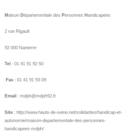
M
aison
D
épartementale des
P
ersonnes
H
andicapées
2 rue Rigault
92 000 Nanterre
Tel
: 01 41 91 92 50
Fax
: 01 41 91 93 09
Email
:
mdph@mdph92.fr
Site
:
http://www.hauts-de-seine.net/solidarites/handicap-et-
autonomie/maison-departementale-des-personnes-
handicapees-mdph/