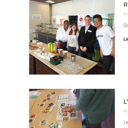
R
9 
Qu
Li
Ac
L
9 
Le