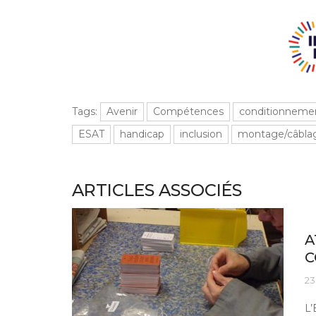
Tags:
Avenir
Compétences
conditionneme
ESAT
handicap
inclusion
montage/câbla
ARTICLES ASSOCIÉS
Le
A
C
23
L’