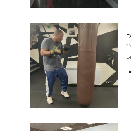
Ac
D
28
Le
Li
Ac