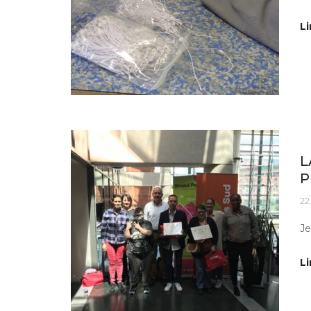
Li
Ac
L
P
22
Je
Li