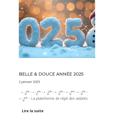
Actualités
BELLE & DOUCE ANNÉE 2025
2 janvier 2025
⋆.ೃ࿔*:･⋆.ೃ࿔*:･⋆.ೃ࿔*:･⋆.ೃ࿔*:･⋆.ೃ࿔*:･⋆.ೃ࿔*:･
⋆.ೃ࿔*:･ La plateforme de répit des aidants
Lire la suite