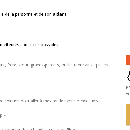
elle de la personne et de son
aidant
 meilleures conditions possibles
nt, frère, sœur, grands-parents, oncle, tante ainsi que les
pa
vo
 une solution pour aller à mes rendez-vous médicaux »
ap »
eux comprendre le handicap de mon fils »