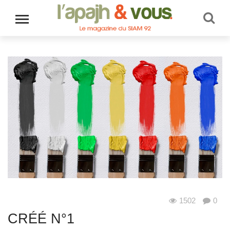
1502
0
Au quotidien
CRÉÉ N°1