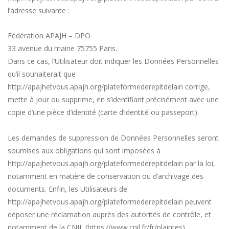
l’adresse suivante :
Fédération APAJH – DPO
33 avenue du maine 75755 Paris.
Dans ce cas, l’Utilisateur doit indiquer les Données Personnelles
qu’il souhaiterait que
http://apajhetvous.apajh.org/plateformederepitdelain
corrige,
mette à jour ou supprime, en s’identifiant précisément avec une
copie d’une pièce d’identité (carte d’identité ou passeport).
Les demandes de suppression de Données Personnelles seront
soumises aux obligations qui sont imposées à
http://apajhetvous.apajh.org/plateformederepitdelain
par la loi,
notamment en matière de conservation ou d’archivage des
documents. Enfin, les Utilisateurs de
http://apajhetvous.apajh.org/plateformederepitdelain
peuvent
déposer une réclamation auprès des autorités de contrôle, et
notamment de la CNIL (https://www.cnil.fr/fr/plaintes).