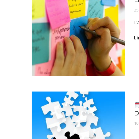
25
L’
Li
Ac
D
10