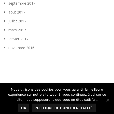
septembre 2017
août 2017
juillet 2017
mars 2017
janvier 2017
novembre 2016
Nous utilisons des cookies pour vous garantir la meilleure
expérience sur notre site web. Si vous continuez à utiliser ce
site, nous supposerons que vous en êtes satisfait.
Mentions Légales
OK
POLITIQUE DE CONFIDENTIALITÉ
© 2025
APAJH
. Tous droits réservés