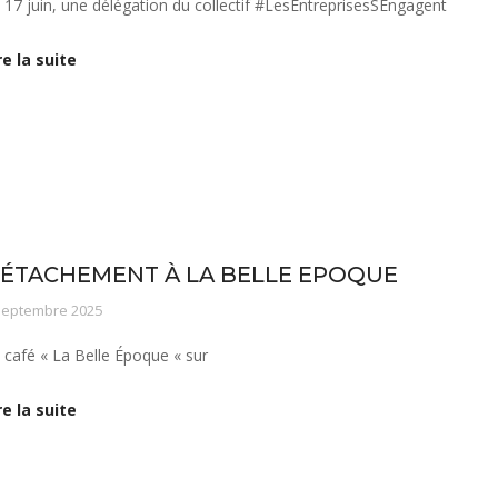
 17 juin, une délégation du collectif #LesEntreprisesSEngagent
re la suite
s savoir-faire
Notre équipe
Vie de l'établissement
ÉTACHEMENT À LA BELLE EPOQUE
septembre 2025
 café « La Belle Époque « sur
re la suite