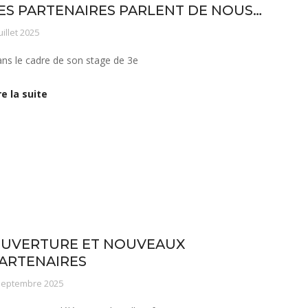
ES PARTENAIRES PARLENT DE NOUS…
uillet 2025
ns le cadre de son stage de 3e
re la suite
s savoir-faire
Notre équipe
Vie de l'établissement
UVERTURE ET NOUVEAUX
ARTENAIRES
septembre 2025