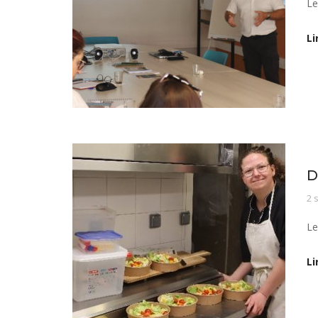
Le
Li
No
D
2 
Le
Li