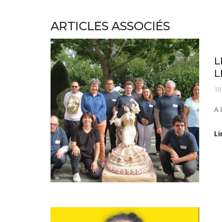
ARTICLES ASSOCIÉS
Vi
L
L
16
A 
Li
No