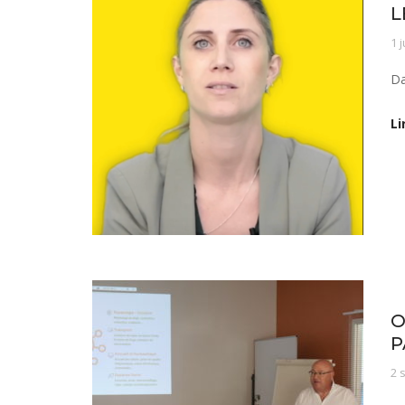
L
1 j
Da
Li
No
O
P
2 