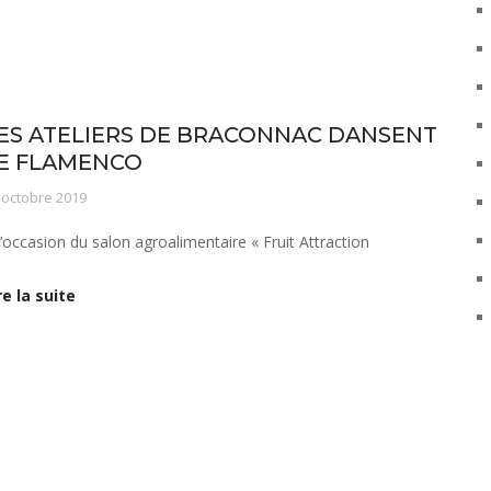
e de l'établissement
ES ATELIERS DE BRACONNAC DANSENT
E FLAMENCO
 octobre 2019
l’occasion du salon agroalimentaire « Fruit Attraction
re la suite
s savoir-faire
Notre équipe
Notre projet
Vie de l'établissement