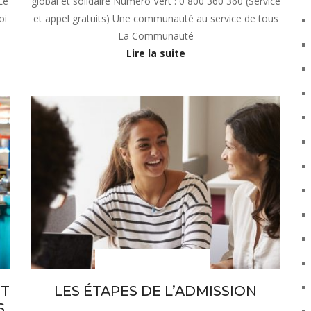
Le
global et solidaire Numéro Vert : 0 800 360 360 (Service
oi
et appel gratuits) Une communauté au service de tous
La Communauté
Lire la suite
sous-menu Notre projet
ET
LES ÉTAPES DE L’ADMISSION
S